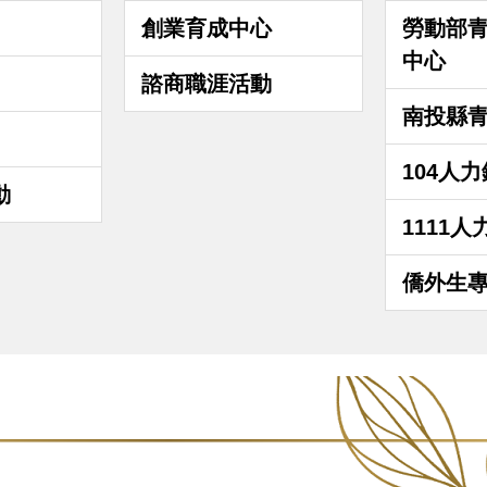
創業育成中心
勞動部
中心
諮商職涯活動
南投縣
104人
動
1111人
僑外生