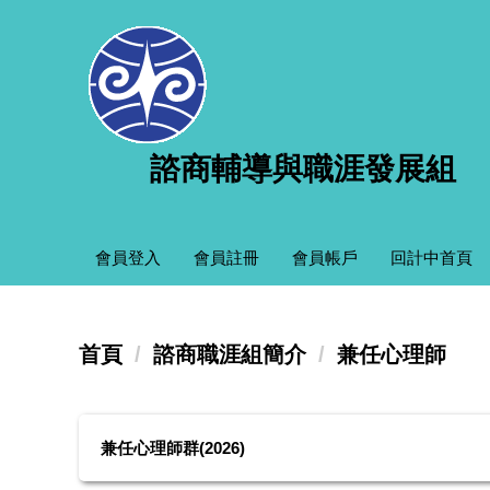
跳
到
主
要
內
容
諮商輔導與職涯發展組
區
會員登入
會員註冊
會員帳戶
回計中首頁
首頁
諮商職涯組簡介
兼任心理師
兼任心理師群(2026)