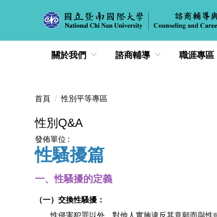
跳
到
主
要
內
關於我們
諮商輔導
職涯專區
容
區
首頁
性別平等專區
性別Q&A
發佈單位 :
性騷擾篇
一、性騷擾的定義
（一）交換性騷擾：
性侵害犯罪以外，對他人實施違反其意願而與性或