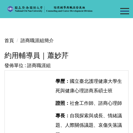
跳
到
主
要
內
容
首頁
諮商職涯組簡介
區
約用輔導員｜蕭妙芹
發佈單位 :
諮商職涯組
學歷：
國立臺北護理健康大學生
死與健康心理諮商系碩士班
證照：
社會工作師、諮商心理師
專長：
自我探索與成長、情緒議
題、人際關係議題、哀傷失落議