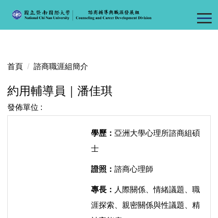
跳
到
主
要
內
容
首頁
諮商職涯組簡介
區
約用輔導員｜潘佳琪
發佈單位 :
學歷：
亞洲大學心理所諮商組碩
士
證照：
諮商心理師
專長：
人際關係、情緒議題、職
涯探索、親密關係與性議題、精