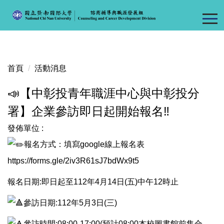
跳
到
主
要
內
容
首頁
活動消息
區
📣【中彰投青年職涯中心與中彰投分
署】企業參訪即日起開始報名‼️
發佈單位 :
報名方式：填寫google線上報名表
https://forms.gle/2iv3R61sJ7bdWx9t5
報名日期:即日起至112年4月14日(五)中午12時止
參訪日期:112年5月3日(三)
參訪時間:08:00-17:00(預計08:00本校圖書館前集合，